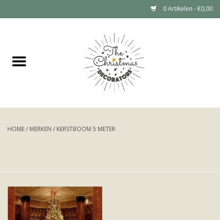
0 Artikelen - €0,00
Home
Grote kerstboom huren (tot 6
meter)
Kerstdecoratie Huren Prijzen
HOME
/
MERKEN
/
KERSTBOOM 5 METER
Kerstboom huren
Kerstdecoratie huren
Portfolio