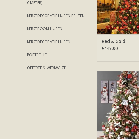
6 METER)
KERSTDECORATIE HUREN PRIJZEN
KERSTBOOM HUREN
Red & Gold
KERSTDECORATIE HUREN
€449,00
PORTFOLIO
OFFERTE & WERKWIJZE
Prachtige kerstboom 
style. Met knuffels, k
mooi lint.
TOEVOEGEN AAN WI