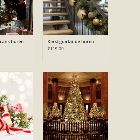
krans huren
Kerstguirlande huren
€119,00
tjes onder de
4,5 meter grote kerstboom huren
tboom.
inclusief verlichting en decoratie.
De prijs die u hier ziet is inclusief
N WINKELWAGEN
BTW. Wilt u deze grote
kunstkerstboom huren. Bestel
hem dan hier.
TOEVOEGEN AAN WINKELWAGEN