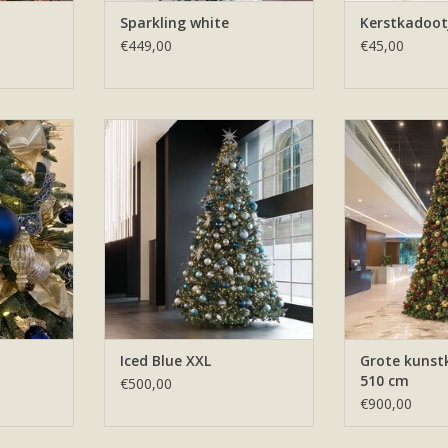
Sparkling white
Kerstkadoot
€449,00
€45,00
De Iced Blue XXL . De grote
Grote compl
kerstboom huren voor kantoor
kerstboom voo
et blauw,
van 5 meter hoog bijvoorbeeld.
bedrijf. Welke 
inten.
kie
TOEVOEGEN AAN WINKELWAGEN
NKELWAGEN
TOEVOEGEN AA
Iced Blue XXL
Grote kuns
510 cm
€500,00
€900,00