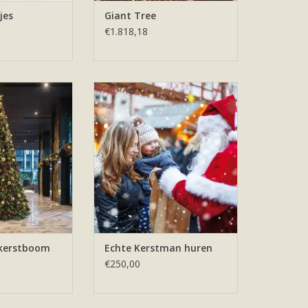
jes
Giant Tree
€1.818,18
eet versierde
Een echte kerstman huren voor
r kantoor of uw
uw feestje of evenement
kleurencombinatie
TOEVOEGEN AAN WINKELWAGEN
st u?
N WINKELWAGEN
tkerstboom
Echte Kerstman huren
€250,00