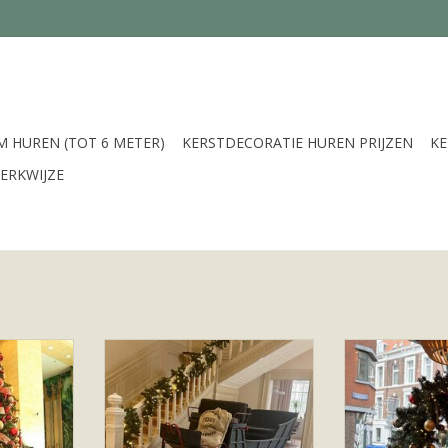
 HUREN (TOT 6 METER)
KERSTDECORATIE HUREN PRIJZEN
K
ERKWIJZE
 rode en
Deze prachtige grote arrenslee is
Grote kerstkra
n.
te huur
cm tot maar lie
grote kerstkran
NKELWAGEN
TOEVOEGEN AAN WINKELWAGEN
met en zond
TOEVOEGEN AA