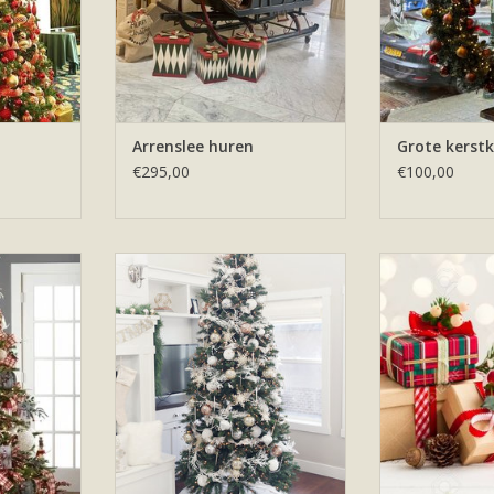
Arrenslee huren
Grote kerst
€295,00
€100,00
in American
Kerstboom huren bijvoorbeeld
Kerstcadeau
erstmannen,
deze boom met sprankelend wit,
kers
zilver en glazen ornamenten
TOEVOEGEN AA
NKELWAGEN
TOEVOEGEN AAN WINKELWAGEN