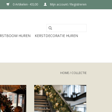
0 Artikelen - €0,00
Mijn account / Registreren
ERSTBOOM HUREN
KERSTDECORATIE HUREN
HOME
/
COLLECTIE
ns huren van 80
Kerstguirlande huren met
fst 150 cm. Deze
verlichting en decoratie. Mooi te
sen zijn te huur
combineren met de compleet
er decoratie,
versierde kerstboom
N WINKELWAGEN
TOEVOEGEN AAN WINKELWAGEN