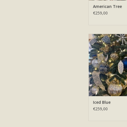
American Tree
€259,00
Kerstboom huren m
zilver en witte t
TOEVOEGEN AAN WI
Iced Blue
€259,00