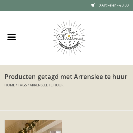
0 Artikelen - €0,00
Home
Grote kerstboom huren (tot 6
meter)
Kerstdecoratie Huren Prijzen
Producten getagd met Arrenslee te huur
HOME
/
TAGS
/
ARRENSLEE TE HUUR
Kerstboom huren
Kerstdecoratie huren
Portfolio