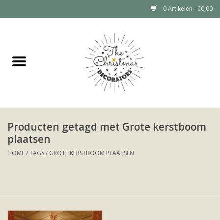
0 Artikelen - €0,00
Home
Grote kerstboom huren (tot 6
meter)
Kerstdecoratie Huren Prijzen
Producten getagd met Grote kerstboom
plaatsen
Kerstboom huren
HOME
/
TAGS
/
GROTE KERSTBOOM PLAATSEN
Kerstdecoratie huren
Portfolio