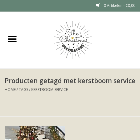
0 Artikelen - €0,00
Home
Grote kerstboom huren (tot 6
meter)
Kerstdecoratie Huren Prijzen
Producten getagd met kerstboom service
HOME
/
TAGS
/
KERSTBOOM SERVICE
Kerstboom huren
Kerstdecoratie huren
Portfolio