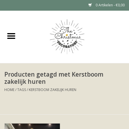
0 Artikelen - €0,00
Home
Grote kerstboom huren (tot 6
meter)
Kerstdecoratie Huren Prijzen
Producten getagd met Kerstboom
zakelijk huren
Kerstboom huren
HOME
/
TAGS
/
KERSTBOOM ZAKELIJK HUREN
Kerstdecoratie huren
Portfolio