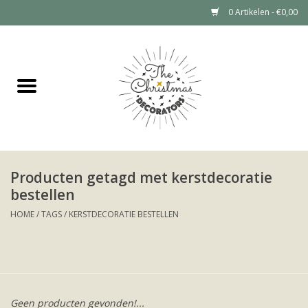
0 Artikelen - €0,00
Home
Grote kerstboom huren (tot 6
meter)
Kerstdecoratie Huren Prijzen
Producten getagd met kerstdecoratie
bestellen
Kerstboom huren
HOME
/
TAGS
/
KERSTDECORATIE BESTELLEN
Kerstdecoratie huren
Portfolio
Geen producten gevonden!...