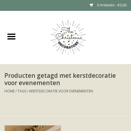
0 Artikelen - €0,00
Home
Grote kerstboom huren (tot 6
meter)
Kerstdecoratie Huren Prijzen
Producten getagd met kerstdecoratie
voor evenementen
Kerstboom huren
HOME
/
TAGS
/
KERSTDECORATIE VOOR EVENEMENTEN
Kerstdecoratie huren
Portfolio