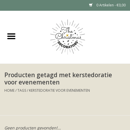
0 Artikelen - €0,00
Home
Grote kerstboom huren (tot 6
meter)
Kerstdecoratie Huren Prijzen
Producten getagd met kerstedoratie
voor evenementen
Kerstboom huren
HOME
/
TAGS
/
KERSTEDORATIE VOOR EVENEMENTEN
Kerstdecoratie huren
Portfolio
Geen producten gevonden!...