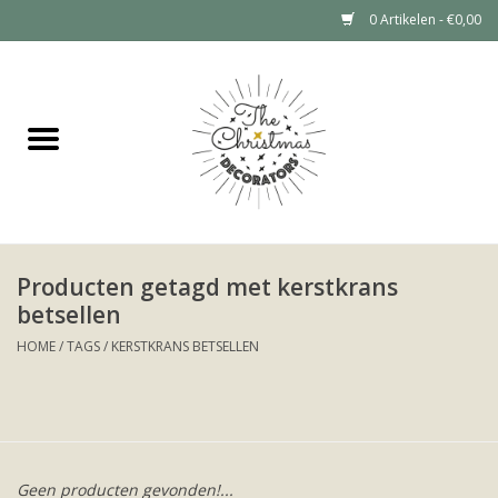
0 Artikelen - €0,00
Home
Grote kerstboom huren (tot 6
meter)
Kerstdecoratie Huren Prijzen
Producten getagd met kerstkrans
betsellen
Kerstboom huren
HOME
/
TAGS
/
KERSTKRANS BETSELLEN
Kerstdecoratie huren
Portfolio
Geen producten gevonden!...