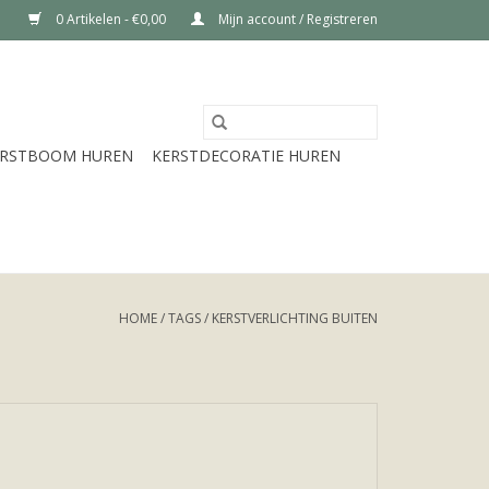
0 Artikelen - €0,00
Mijn account / Registreren
ERSTBOOM HUREN
KERSTDECORATIE HUREN
HOME
/
TAGS
/
KERSTVERLICHTING BUITEN