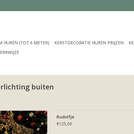
 HUREN (TOT 6 METER)
KERSTDECORATIE HUREN PRIJZEN
K
ERKWIJZE
rlichting buiten
ep uit ons assortiment
Rudolfje
uren zoals dit rendier.
€125,00
 AAN WINKELWAGEN