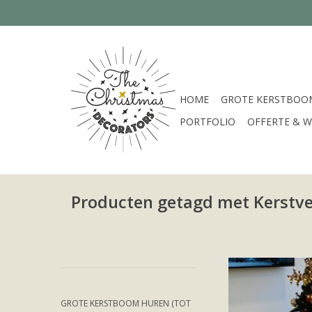
HOME
GROTE KERSTBOOM
PORTFOLIO
OFFERTE & W
Producten getagd met Kerstve
Een kleine gre
kerstdecoratie h
TOEVOEGEN
GROTE KERSTBOOM HUREN (TOT