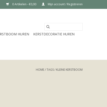
0 Artikelen - €0,00
Mijn account / Registreren
ERSTBOOM HUREN
KERSTDECORATIE HUREN
HOME
/
TAGS
/
KLEINE KERSTBOOM