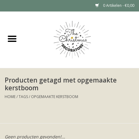
0 Artikelen - €0,00
Home
Grote kerstboom huren (tot 6
meter)
Kerstdecoratie Huren Prijzen
Producten getagd met opgemaakte
kerstboom
Kerstboom huren
HOME
/
TAGS
/
OPGEMAAKTE KERSTBOOM
Kerstdecoratie huren
Portfolio
Geen producten gevonden!...