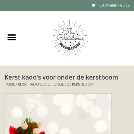
0 Artikelen - €0,00
Home
Grote kerstboom huren (tot 6
meter)
Kerstdecoratie Huren Prijzen
Kerst kado's voor onder de kerstboom
HOME
/
KERST KADO'S VOOR ONDER DE KERSTBOOM
Kerstboom huren
Kerstdecoratie huren
Portfolio