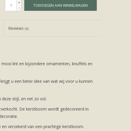
+
TOEVOEGEN AAN WINKELWAGEN
-
Reviews
(0)
, mooi lint en bijzondere ornamenten, knuffels en
 krijgt u een beter idee van wat wij voor u kunnen
eze stijl, en net zo vol.
itverkocht. De kerstboom wordt gedecoreerd in
ecoratie.
 en verzekerd van een prachtige kerstboom.