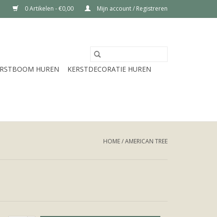
0 Artikelen - €0,00
Mijn account / Registreren
ERSTBOOM HUREN
KERSTDECORATIE HUREN
HOME
/
AMERICAN TREE