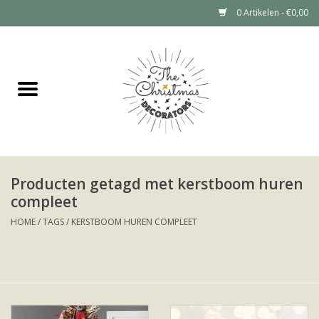
0 Artikelen - €0,00
Home
Grote kerstboom huren (tot 6
meter)
Kerstdecoratie Huren Prijzen
Producten getagd met kerstboom huren
compleet
Kerstboom huren
HOME
/
TAGS
/
KERSTBOOM HUREN COMPLEET
Kerstdecoratie huren
Portfolio