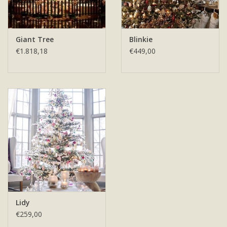
Giant Tree
Blinkie
€1.818,18
€449,00
Lidy
€259,00